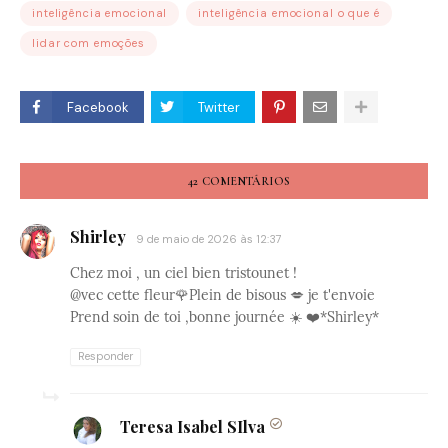
inteligência emocional
inteligência emocional o que é
lidar com emoções
Facebook
Twitter
42 COMENTÁRIOS
Shirley
9 de maio de 2026 às 12:37
Chez moi , un ciel bien tristounet !
@vec cette fleur🌹Plein de bisous 💋 je t'envoie
Prend soin de toi ,bonne journée ☀️ ❤️*Shirley*
Responder
Teresa Isabel SIlva