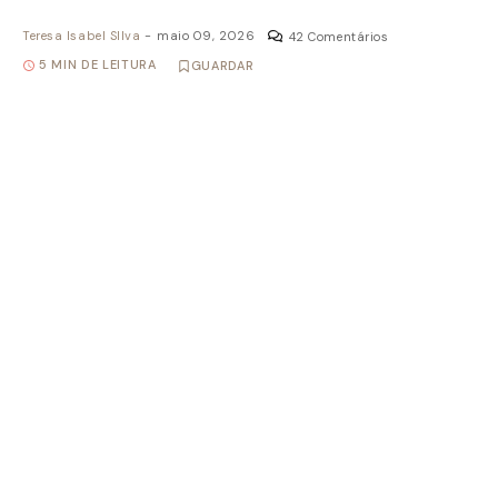
Teresa Isabel SIlva
-
maio 09, 2026
42 Comentários
5 MIN DE LEITURA
GUARDAR