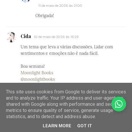
11 de maio de 2026 às 21:00
Obrigada!
Cida
10 de maio de 2026 às 16:28
Um tema que leva a várias discussões. Lidar com
sentimentos e emoções não é nada fácil.
Boa semana!
Moonlight Books
@moonlightbooks
Responder
This site uses cookies from Google to deliver its services
and to analyze traffic. Your IP address and user-agent are
shared with Google along with performance and security
metrics to ensure quality of service, generate usage
Teresa Isabel SIlva
statistics, and to detect and address abuse.
11 de maio de 2026 às 21:03
LEARN MORE
GOT IT
Concordo plenamente!