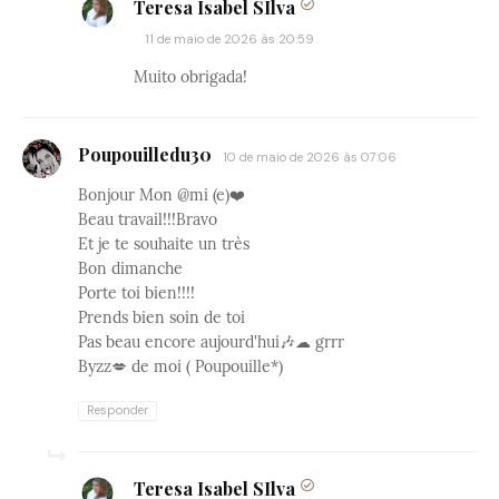
Teresa Isabel SIlva
11 de maio de 2026 às 20:59
Muito obrigada!
Poupouilledu30
10 de maio de 2026 às 07:06
Bonjour Mon @mi (e)❤️
Beau travail!!!Bravo
Et je te souhaite un très
Bon dimanche
Porte toi bien!!!!
Prends bien soin de toi
Pas beau encore aujourd'hui🎶☁ grrr
Byzz💋 de moi ( Poupouille*)
Responder
Teresa Isabel SIlva