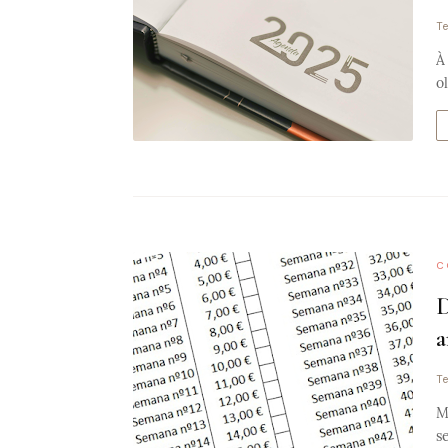
Te
À
o
C
D
a
Te
M
s