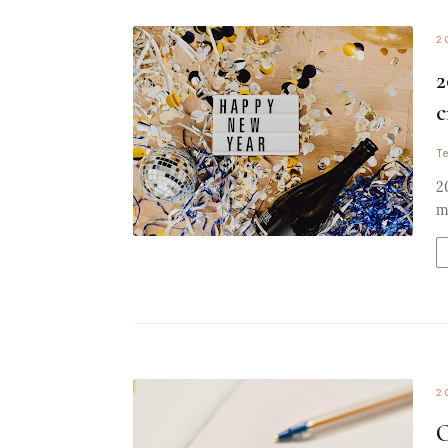
2
2
c
Te
2
m
2
O