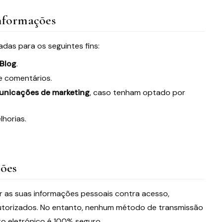
Informações
das para os seguintes fins:
Blog
.
e comentários.
nicações de marketing
, caso tenham optado por
lhorias.
ções
 as suas informações pessoais contra acesso,
autorizados. No entanto, nenhum método de transmissão
o eletrónico é 100% seguro.