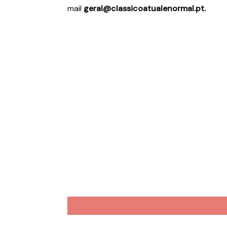
mail
geral@classicoatualenormal.pt.