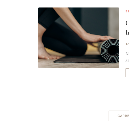
B
C
I
Te
N
a
CARRE