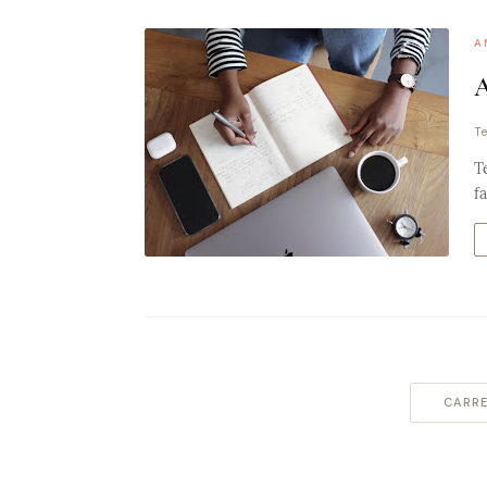
A
A
Te
T
f
CARRE