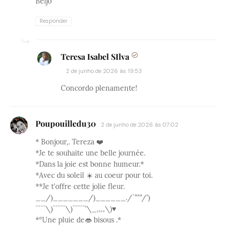
Beijo
Responder
Teresa Isabel SIlva
2 de junho de 2026 às 19:53
Concordo plenamente!
Poupouilledu30
2 de junho de 2026 às 07:02
* Bonjour,. Tereza ❤️
*Je te souhaite une belle journée.
*Dans la joie est bonne humeur.*
*Avec du soleil ☀️ au coeur pour toi.
**Je t'offre cette jolie fleur.
__/)_______/)______./¯"""/')
¯¯¯¯\)¯¯¯¯¯\)¯¯¯¯¯'\_,,,,\)♥
*°Une pluie de👄 bisous .*