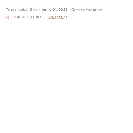
Teresa Isabel SIlva
-
junho 01, 2026
41 Comentários
5 MIN DE LEITURA
GUARDAR