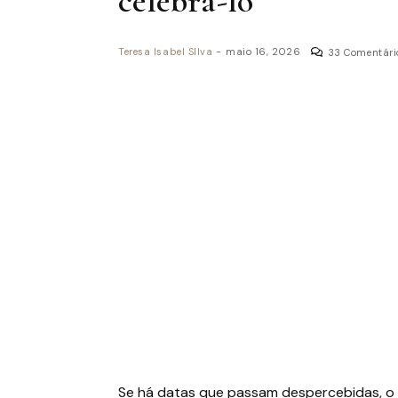
celebrá-lo
Teresa Isabel SIlva
-
maio 16, 2026
33 Comentári
Se há datas que passam despercebidas, o D