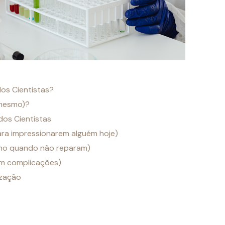
dos Cientistas?
(mesmo)?
dos Cientistas
ara impressionarem alguém hoje)
smo quando não reparam)
em complicações)
ização