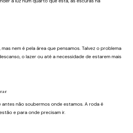
der a luz num quarto que está, às escuras há
 mas nem é pela área que pensamos. Talvez o problema
o descanso, o lazer ou até a necessidade de estarem mais
rar
se antes não soubermos onde estamos. A roda é
 estão e para onde precisam ir.