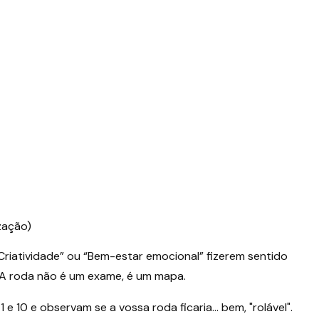
zação)
riatividade” ou “Bem-estar emocional” fizerem sentido
A roda não é um exame, é um mapa.
1 e 10 e observam se a vossa roda ficaria… bem, "rolável".