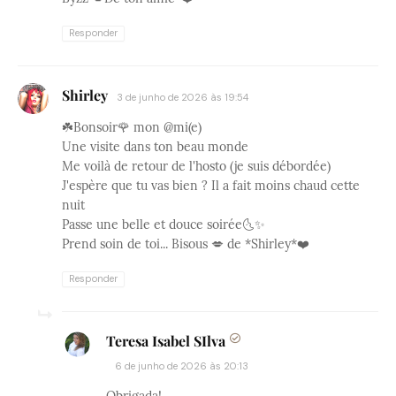
Responder
Shirley
3 de junho de 2026 às 19:54
☘️Bonsoir🌹 mon @mi(e)
Une visite dans ton beau monde
Me voilà de retour de l'hosto (je suis débordée)
J'espère que tu vas bien ? Il a fait moins chaud cette
nuit
Passe une belle et douce soirée🌜✨
Prend soin de toi... Bisous 💋 de *Shirley*❤️
Responder
Teresa Isabel SIlva
6 de junho de 2026 às 20:13