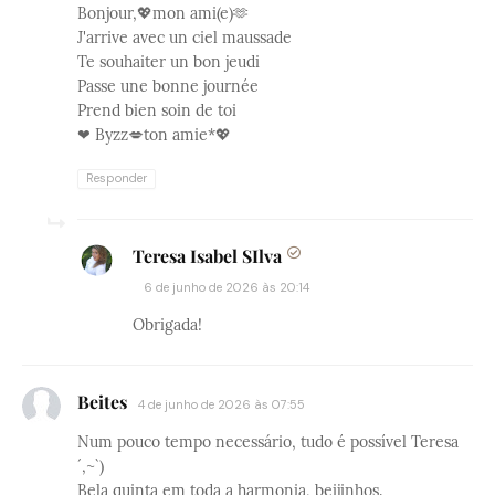
Bonjour,💖mon ami(e)🫶
J'arrive avec un ciel maussade
Te souhaiter un bon jeudi
Passe une bonne journée
Prend bien soin de toi
❤ Byzz💋ton amie*💖
Responder
Teresa Isabel SIlva
6 de junho de 2026 às 20:14
Obrigada!
Beites
4 de junho de 2026 às 07:55
Num pouco tempo necessário, tudo é possível Teresa
´,~`)
Bela quinta em toda a harmonia, beijinhos.