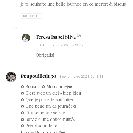
je te souhaite une belle journée en ce mercredi bisous
Responder
Teresa Isabel SIlva
6 de junho de 2026 às 20:12
Obrigada!
Poupouilledu30
3 de junho de 2026 às 16:38
✿ Bonsoir ✿ Mon ami(e)❤️
✿ C'est avec un ciel☀️bien bleu
✿ Que je passe te souhaiter
✿ Une belle fin de journée✿
✿ Et une bonne soirée
✿ Suivie d'une douce nuit🌜
✿ Prend soin de toi
Byzz 💋De ton amie*❤️