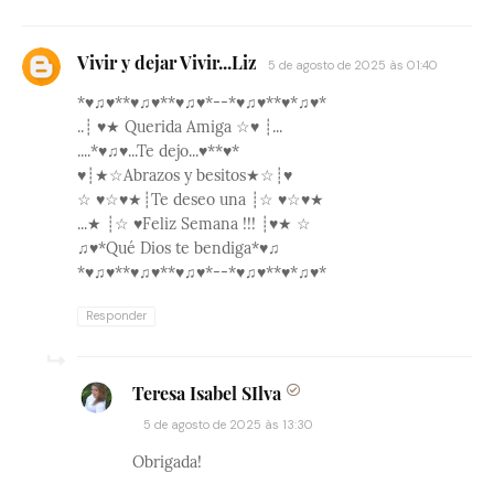
Vivir y dejar Vivir...Liz
5 de agosto de 2025 às 01:40
*♥♫♥**♥♫♥**♥♫♥*--*♥♫♥**♥*♫♥*
..┊ ♥★ Querida Amiga ☆♥ ┊...
....*♥♫♥...Te dejo...♥**♥*
♥┊★☆Abrazos y besitos★☆┊♥
☆ ♥☆♥★┊Te deseo una ┊☆ ♥☆♥★
...★ ┊☆ ♥Feliz Semana !!! ┊♥★ ☆
♫♥*Qué Dios te bendiga*♥♫
*♥♫♥**♥♫♥**♥♫♥*--*♥♫♥**♥*♫♥*
Responder
Teresa Isabel SIlva
5 de agosto de 2025 às 13:30
Obrigada!